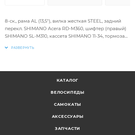
8-ск., рама AL (13,5"), вилка жесткая STEEL, задний
перекл. SHIMANO Acera RD-M360, шифтер (правый)
SHIMANO SL-M310, кассета SHIMANO 11-34, тормоза
дисковые гидравлические с ротором 160 мм, обод
AL двойной, покрышка универсальная 24"х4,0".
КАТАЛОГ
ВЕЛОСИПЕДЫ
САМОКАТЫ
АКСЕССУАРЫ
ЗАПЧАСТИ