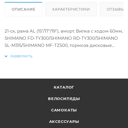
ОПИСАНИЕ
ХАРАКТЕРИСТИКИ
ОТЗЫВЫ
21-ск, рама AL (15"/17"/19"), аморт. Вилка с ходом 60мм,
SHIMANO FD-TY300/SHIMANO RD-TY300/SHIMANO
SL-M315/SHIMANO MF-TZ500, тормоза дисковые
гидравлические (ротор 160мм), двойной AL обод,
покрышки универасальные 26"x1.95, пластиковые
крылья
КАТАЛОГ
ВЕЛОСИПЕДЫ
САМОКАТЫ
АКСЕССУАРЫ