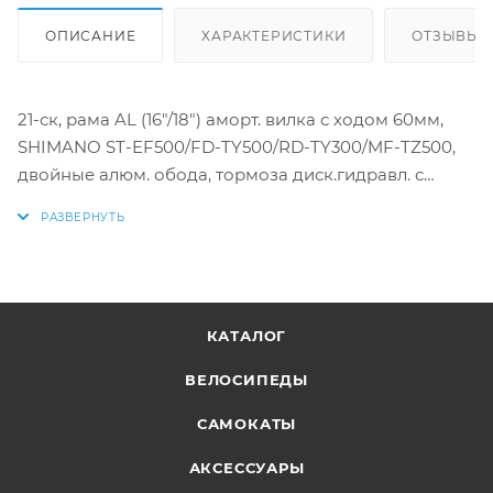
ОПИСАНИЕ
ХАРАКТЕРИСТИКИ
ОТЗЫВЫ
21-ск, рама AL (16"/18") аморт. вилка с ходом 60мм,
SHIMANO ST-EF500/FD-TY500/RD-TY300/MF-TZ500,
двойные алюм. обода, тормоза диск.гидравл. с
ротором 180мм
КАТАЛОГ
ВЕЛОСИПЕДЫ
САМОКАТЫ
АКСЕССУАРЫ