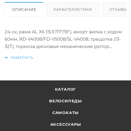
ОПИСАНИЕ
ХАРАКТЕРИСТИКИ
ОТЗЫВЫ
24-ск, рама AL X6 (15.5"/17"/19"), аморт. вилка с ходом
60мм, RD-V4008/FD-V5008/SL-V4008, трещотка (13-
32T), тормоза дисковые механические (ротор
180мм), двойной AL обод, покрышки универсальные
27.5"×1.95"
КАТАЛОГ
ВЕЛОСИПЕДЫ
САМОКАТЫ
АКСЕССУАРЫ