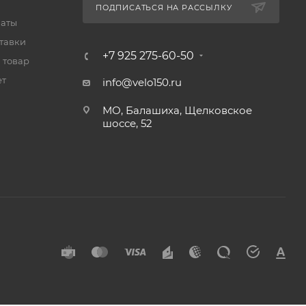
ПОДПИСАТЬСЯ НА РАССЫЛКУ
латы
тавки
+7 925 275-60-50
 товар
ет
info@velo150.ru
МО, Балашиха, Щелковское
шоссе, 52