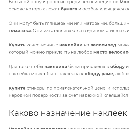
Большой популярностью среди велосипедистов
Мос
основе которых лежит
бумага
и особая клеящаяся о
Они могут быть глянцевыми или матовыми, большим
тематика
. Они изготавливаются в едином стиле и 
Купить
качественные
наклейки
на
велосипед
можн
который можно приклеить на любое
место велосип
Для того чтобы
наклейка
была приклеена к
ободу
и
наклейка может быть наклеена к
ободу, раме
, любо
Купите
стикеры по привлекательной цене, и использ
неровной поверхности за счет надежной клеящейся
Каково назначение наклеек
Наклейки на велосипед
могут иметь различное пр