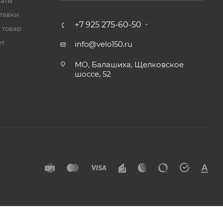
латы
тавки
+7 925 275-60-50
 товар
ет
info@velo150.ru
МО, Балашиха, Щелковское
шоссе, 52