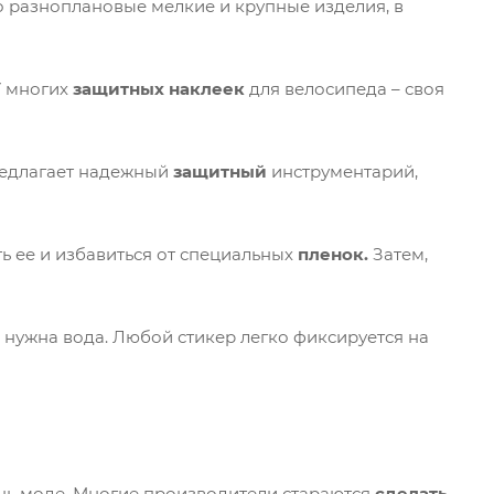
о разноплановые мелкие и крупные изделия, в
У многих
защитных наклеек
для велосипеда – своя
предлагает надежный
защитный
инструментарий,
 ее и избавиться от специальных
пленок.
Затем,
е нужна вода. Любой стикер легко фиксируется на
ань моде. Многие производители стараются
сделать