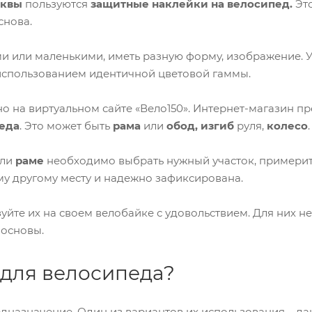
квы
пользуются
защитные
наклейки на велосипед.
Эт
снова.
и или маленькими, иметь разную форму, изображение. 
с использованием идентичной цветовой гаммы.
о на виртуальном сайте «Вело150». Интернет-магазин 
еда
. Это может быть
рама
или
обод, изгиб
руля,
колесо
.
ли
раме
необходимо выбрать нужный участок, примерить
му другому месту и надежно зафиксирована.
уйте их на своем велобайке с удовольствием. Для них н
 основы.
 для велосипеда?
едназначение. Один из вариантов их использования – д