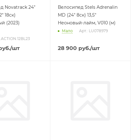
д Novatrack 24"
Велосипед Stels Adrenalin
" 18ск)
MD (24" 8ск) 13,5"
й (2023)
Неоновый-лайм, V010 (м)
Мало
Арт.: LU078979
V.ACTION.12BL23
руб.
/шт
28 900
руб.
/шт