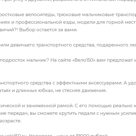
ростковые велосипеды, трюковые мальчиковые транспор
ниях и профессиональной езды, модели для горной мест
ичий?! Выбор остается за вами.
 или девичьего транспортного средства, подаренного 
 подросток мальчик? На сайте «Вело150» вам предложат
ранспортного средства с эффектными аксессуарами. А уд
ьях и длинных юбках, не стесняя движения.
ической и заниженной рамой. С его помощью реально ка
ие передач, вы сможете крутить педали с нужным усили
возрасте.
velo150.ru. Недорого - цена от 19000 рублей.