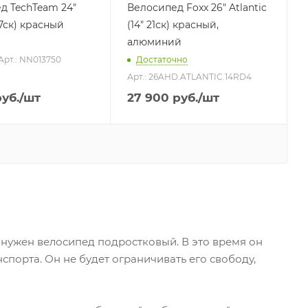
д TechTeam 24"
Велосипед Foxx 26" Atlantic
" 7ск) красный
(14" 21ск) красный,
алюминий
Арт.: NN013750
Достаточно
Арт.: 26AHD.ATLANTIC.14RD4
уб.
/шт
27 900
руб.
/шт
 нужен велосипед подростковый. В это время он
спорта. Он не будет ограничивать его свободу,