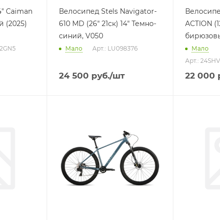
4" Caiman
Велосипед Stels Navigator-
Велосипе
й (2025)
610 MD (26" 21ск) 14" Темно-
ACTION (12
синий, V050
бирюзовы
12GN5
Мало
Арт.: LU098376
Мало
Арт.: 24SH
24 500
руб.
/шт
22 000