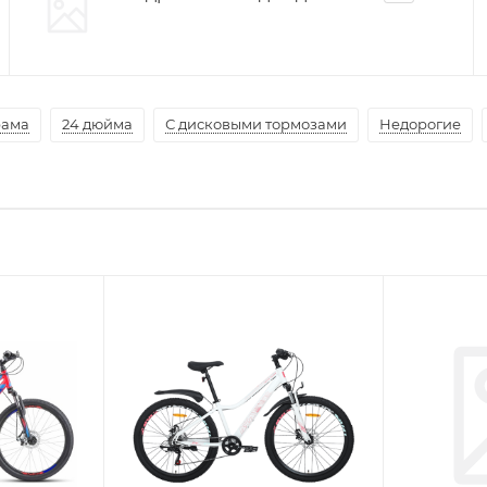
рама
24 дюйма
С дисковыми тормозами
Недорогие