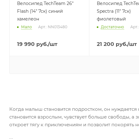
Велосипед TechTeam 26"
Велосипед TechTe
Flash (14" 7ск) синий
Spectra (11" 7ск)
хамелеон
фиолетовый
Мало
Арт.: NN013480
Достаточно
Арт.
19 990
руб.
/шт
21 200
руб.
/шт
Когда малыш становится подростком, он нуждается 
становится взрослым, чувствует больше свободы, а 
откроет тягу к приключениям и позволит покорять 