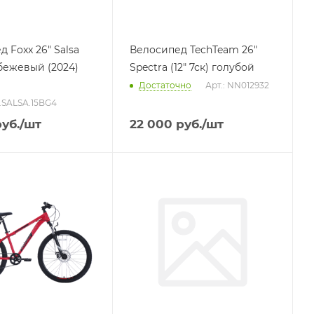
 Foxx 26" Salsa
Велосипед TechTeam 26"
) бежевый (2024)
Spectra (12" 7ск) голубой
Достаточно
Арт.: NN012932
V.SALSA.15BG4
уб.
/шт
22 000
руб.
/шт