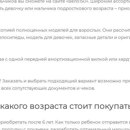
льчиков вы сможете на сайте «Вело150». Широкий ассор
ь девочку или мальчика подросткового возраста – при
ией полноценных моделей для взрослых. Они рассчитаны
елосипеды, модель для девочек, запасные детали и ори
ва с одной передней амортизационной вилкой или хард
! Заказать и выбрать подходящий вариант возможно прям
 всех сопутствующих документов и чеков.
какого возраста стоит покупат
иобретать после 6 лет. Как только ребенок отправится 
а прогулку с друзьями, разработать оптимальный маршру