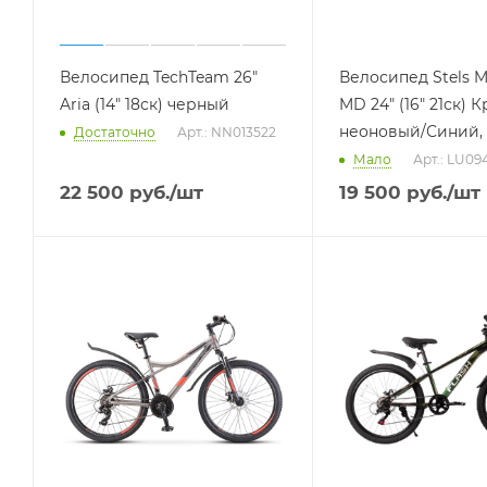
Велосипед TechTeam 26"
Велосипед Stels 
Aria (14" 18ск) черный
MD 24" (16" 21ск) 
неоновый/Синий, 
Достаточно
Арт.: NN013522
Мало
Арт.: LU09
22 500
руб.
/шт
19 500
руб.
/шт