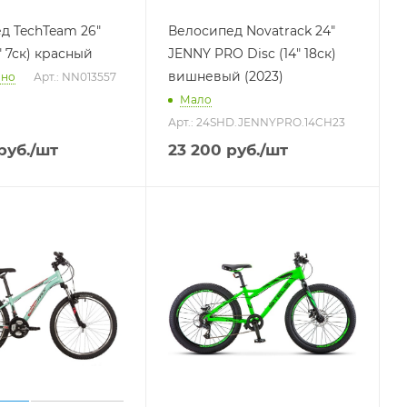
д TechTeam 26"
Велосипед Novatrack 24"
" 7ск) красный
JENNY PRO Disc (14" 18ск)
вишневый (2023)
чно
Арт.: NN013557
Мало
Арт.: 24SHD.JENNYPRO.14CH23
руб.
/шт
23 200
руб.
/шт