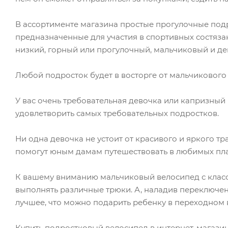
В ассортименте магазина простые прогулочные под
предназначенные для участия в спортивных состяза
низкий, горный или прогулочный, мальчиковый и дев
Любой подросток будет в восторге от мальчикового
У вас очень требовательная девочка или капризный
удовлетворить самых требовательных подростков.
Ни одна девочка не устоит от красивого и яркого т
помогут юным дамам путешествовать в любимых плат
К вашему вниманию мальчиковый велосипед с класс
выполнять различные трюки. А, наладив переключен
лучшее, что можно подарить ребенку в переходном 
Купить подростковый велосипед в интернет-магазине 