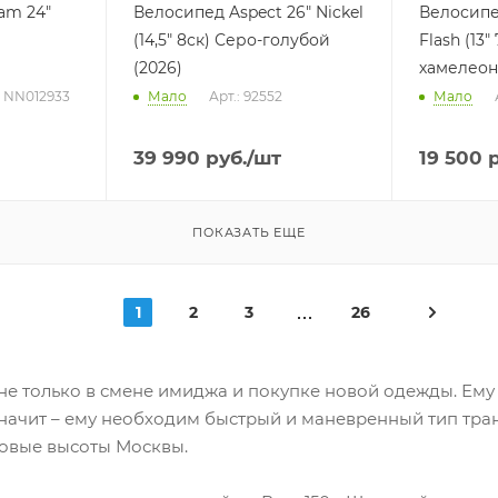
am 24"
Велосипед Aspect 26" Nickel
Велосипе
(14,5" 8ск) Серо-голубой
Flash (13
(2026)
хамелеон
: NN012933
Мало
Арт.: 92552
Мало
39 990
руб.
/шт
19 500
р
ПОКАЗАТЬ ЕЩЕ
1
2
3
26
не только в смене имиджа и покупке новой одежды. Ему
значит – ему необходим быстрый и маневренный тип тран
новые высоты Москвы.