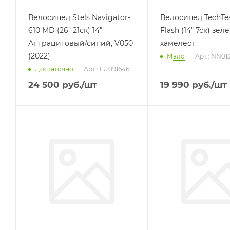
Велосипед Stels Navigator-
Велосипед TechTe
610 MD (26" 21ск) 14"
Flash (14" 7ск) зел
Антрацитовый/синий, V050
хамелеон
(2022)
Мало
Арт.: NN01
Достаточно
Арт.: LU091646
24 500
руб.
/шт
19 990
руб.
/шт