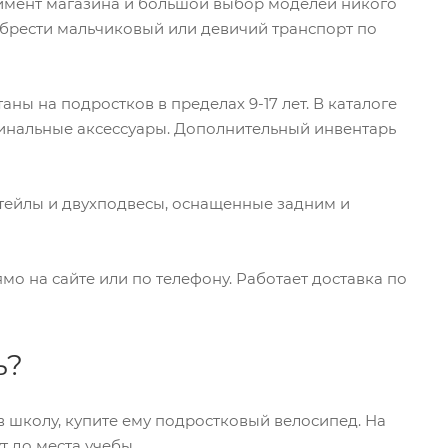
тимент магазина и большой выбор моделей никого
обрести мальчиковый или девичий транспорт по
 на подростков в пределах 9-17 лет. В каталоге
гинальные аксессуары. Дополнительный инвентарь
тейлы и двухподвесы, оснащенные задним и
о на сайте или по телефону. Работает доставка по
ь?
в школу, купите ему подростковый велосипед. На
т до места учебы.