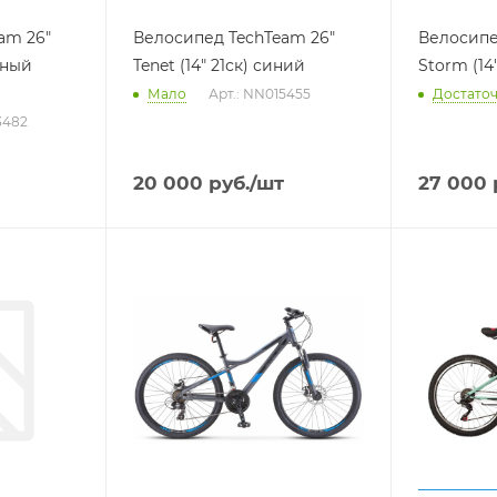
am 26"
Велосипед TechTeam 26"
Велосипе
еный
Tenet (14" 21ск) синий
Storm (14
Мало
Арт.: NN015455
Достато
3482
20 000
руб.
/шт
27 000