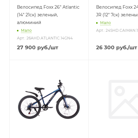
Велосипед Foxx 26" Atlantic
Велосипед Foxx 2
(14" 21ск) зеленый,
JR (12" 7ск) зелены
алюминий
Мало
Мало
Арт.: 24SHD.CAIMAN.
Арт.: 26AHD.ATLANTIC.14GN4
27 900
руб.
/шт
26 300
руб.
/шт