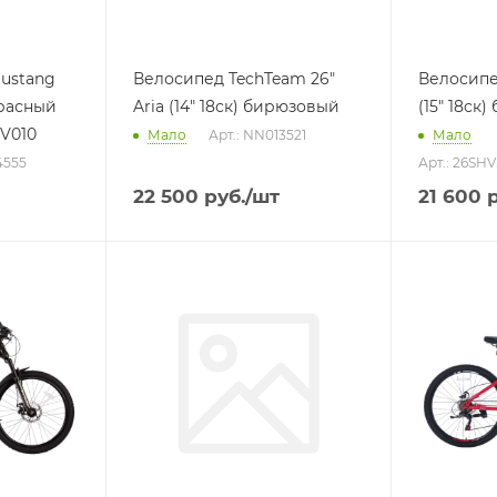
Mustang
Велосипед TechTeam 26"
Велосипед
Красный
Aria (14" 18ск) бирюзовый
(15" 18ск
V010
Мало
Арт.: NN013521
Мало
4555
Арт.: 26SH
22 500
руб.
/шт
21 600
р