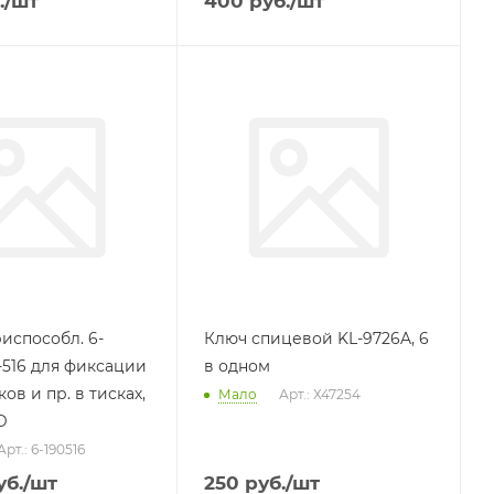
.
/шт
400
руб.
/шт
испособл. 6-
Ключ спицевой KL-9726A, 6
-516 для фиксации
в одном
ов и пр. в тисках,
Мало
Арт.: Х47254
D
Арт.: 6-190516
б.
/шт
250
руб.
/шт