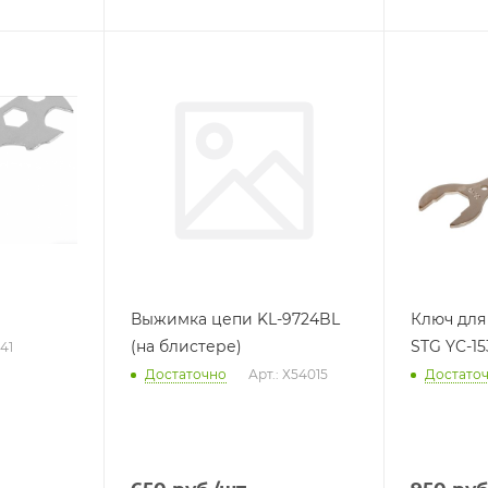
Выжимка цепи KL-9724BL
Ключ для
(на блистере)
STG YC-15
41
Достаточно
Арт.: Х54015
Достато