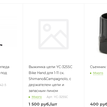
ипеда
Выжимка цепи YC-325SC
Съемник 
 под
Bike Hand для 1-11 ск.
Много
Shimano&Campagnolo, с
держателем цепи и
342-5
запасным пином
Много
Арт.: YC-325SC
1 500
руб.
/шт
400
руб