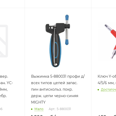
вер.
Выжимка 5-880031 профи д/
Ключ Y-об
ан. YC-
всех типов цепей запас.
4/5/6 мм
8мм,
пин антискольз. покр.
Достато
ебр.
держ. цепи черно-синяя
MIGHTY
86
Мало
Арт.: 5-880031