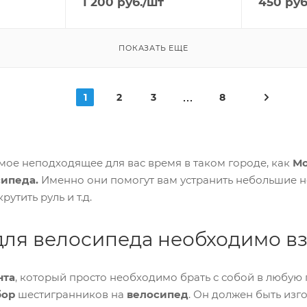
1 200
руб.
/шт
450
руб
ПОКАЗАТЬ ЕЩЕ
1
2
3
8
мое неподходящее для вас время в таком городе, как
Мо
сипеда.
Именно они помогут вам устранить небольшие н
утить руль и т.д.
для велосипеда необходимо вз
нта
, который просто необходимо брать с собой в любую
бор
шестигранников на
велосипед
. Он должен быть изг