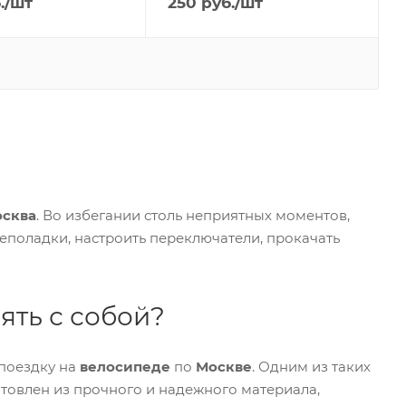
.
/шт
250
руб.
/шт
сква
. Во избегании столь неприятных моментов,
еполадки, настроить переключатели, прокачать
ять с собой?
 поездку на
велосипеде
по
Москве
. Одним из таких
отовлен из прочного и надежного материала,