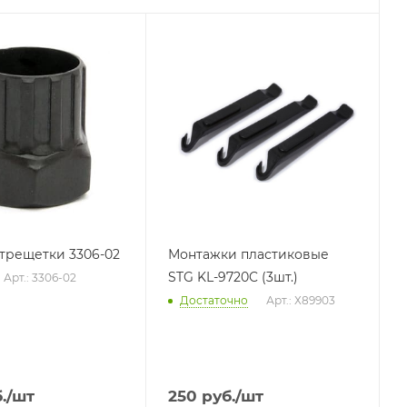
трещетки 3306-02
Монтажки пластиковые
STG KL-9720C (3шт.)
Арт.: 3306-02
Достаточно
Арт.: Х89903
.
/шт
250
руб.
/шт