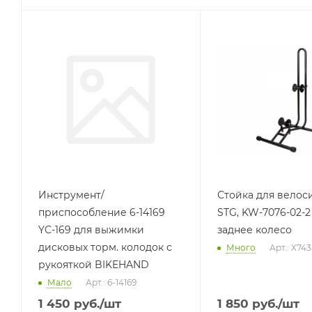
Инструмент/
Стойка для велос
приспособление 6-14169
STG, KW-7076-02-2
YC-169 для выжимки
заднее колесо
дисковых торм. колодок с
Много
Арт.: Х74
рукояткой BIKEHAND
Мало
Арт.: 6-14169
1 450
руб.
/шт
1 850
руб.
/шт