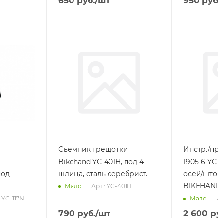
650
руб.
/шт
950
руб
Съемник трещотки
Инстр./пр
Bikehand YC-401H, под 4
190516 YC
под
шлица, сталь серебрист.
осей/шток
BIKEHAN
Мало
Арт.: YC-401H
: YC-117N
Мало
790
руб.
/шт
2 600
ру