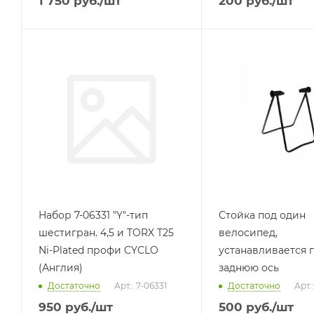
1 750
руб.
/шт
200
руб.
/шт
Набор 7-06331 "Y"-тип
Стойка под один
шестигран. 4,5 и TORX T25
велосипед,
Ni-Plated профи CYCLO
устанавливается 
(Англия)
заднюю ось
Достаточно
Арт.: 7-06331
Достаточно
Арт.
950
руб.
/шт
500
руб.
/шт