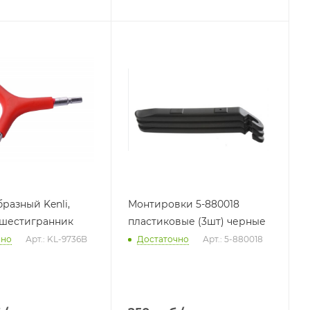
разный Kenli,
Монтировки 5-880018
, шестигранник
пластиковые (3шт) черные
чно
Арт.: KL-9736B
Достаточно
Арт.: 5-880018