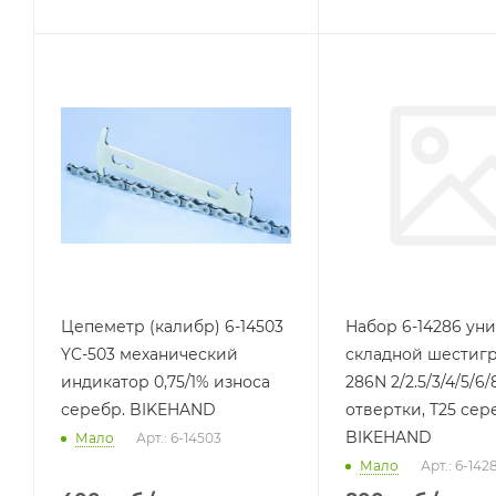
Цепеметр (калибр) 6-14503
Набор 6-14286 уни
YC-503 механический
складной шестигр
индикатор 0,75/1% износа
286N 2/2.5/3/4/5/6/
серебр. BIKEHAND
отвертки, T25 сер
BIKEHAND
Мало
Арт.: 6-14503
Мало
Арт.: 6-142