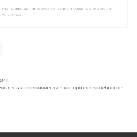
льна только для интернет-магазина и может отличаться от
х магазинах
ами.
 Очень легкая алюминиевая рама при своем небольшом
ции при катании.
ых решения.