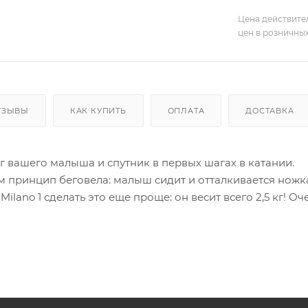
Цена действите
цен в розничны
ТЗЫВЫ
КАК КУПИТЬ
ОПЛАТА
ДОСТАВКА
уг вашего малыша и спутник в первых шагах в катании.
м принцип беговела: малыш сидит и отталкивается ножк
Milano 1 сделать это еще проще: он весит всего 2,5 кг!
ности.
 также снижают вес модели, кроме того поглощая вибра
ичный дизайн для девочек и мальчиков: 4 ярких цветов
ярных моделей на российском рынке!