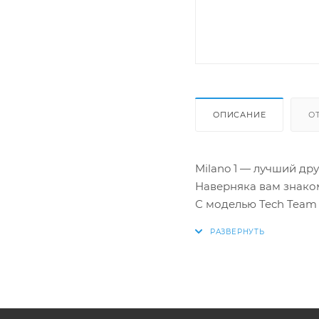
ОПИСАНИЕ
О
Milano 1 — лучший др
Наверняка вам знако
С моделью Tech Team 
весе не теряет в проч
Пластмассовые обода
Универсальный лакон
Одна из самых попул