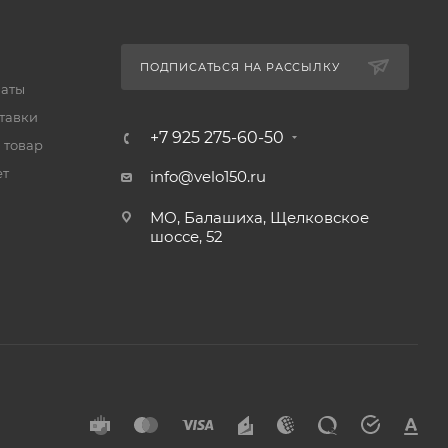
ПОДПИСАТЬСЯ НА РАССЫЛКУ
латы
тавки
+7 925 275-60-50
 товар
ет
info@velo150.ru
МО, Балашиха, Щелковское
шоссе, 52