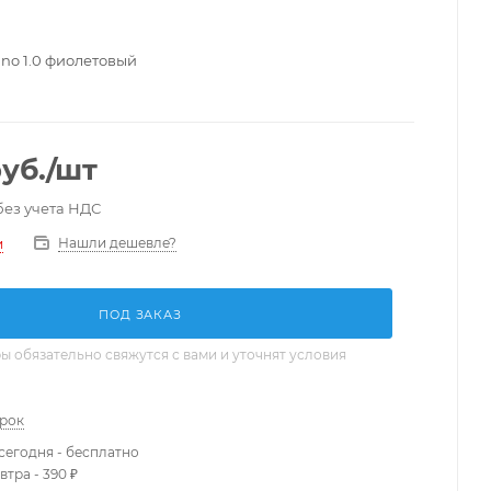
ano 1.0 фиолетовый
уб.
/шт
без учета НДС
Нашли дешевле?
и
ПОД ЗАКАЗ
 обязательно свяжутся с вами и уточнят условия
арок
сегодня - бесплатно
втра - 390 ₽