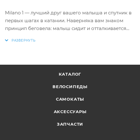
Milano 1 — лучший друг вашего малыша и спутник в
первых шагах в катании. Наверняка вам знаком
принцип беговела: малыш сидит и отталкивается
ножками.
С моделью Tech Team Milano 1 сделать это еще
проще: он весит всего 2,5 кг! Очень легкая
алюминиевая рама при своем небольшом весе не
теряет в прочности.
КАТАЛОГ
Пластмассовые обода также снижают вес модели,
кроме того поглощая вибрации при катании.
ВЕЛОСИПЕДЫ
Универсальный лаконичный дизайн для девочек и
мальчиков: 4 ярких цветовых решения.
САМОКАТЫ
Одна из самых популярных моделей на российском
АКСЕССУАРЫ
рынке!
ЗАПЧАСТИ