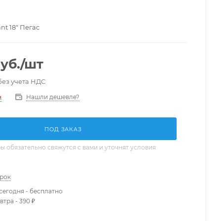
nt 18" Пегас
уб.
/шт
без учета НДС
Нашли дешевле?
и
ПОД ЗАКАЗ
 обязательно свяжутся с вами и уточнят условия
арок
сегодня - бесплатно
втра - 390 ₽