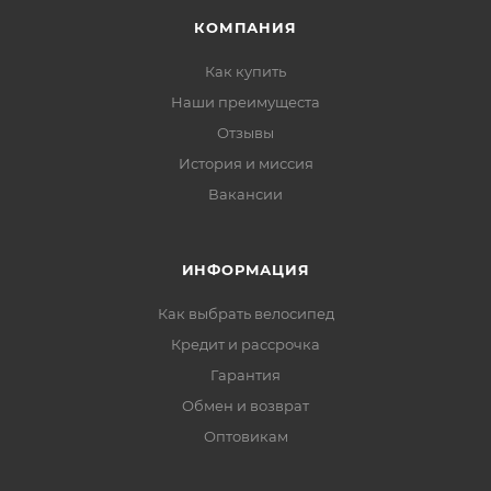
скоростная
КОМПАНИЯ
Цепь: KMC Z7
Как купить
Шатуны: Shimano FC-T501, звезды 42x32x22T, длина
Наши преимущеста
170 мм
Отзывы
Каретка: Shimano
Обода: CUBE SD20, 32H, Disc
История и миссия
Втулки: CUBE Alloy Light
Вакансии
Покрышки: Schwalbe Smart Sam, Active, 27,5х2.1"
Вес: 14,5 кг
ИНФОРМАЦИЯ
Как выбрать велосипед
Кредит и рассрочка
Гарантия
Обмен и возврат
Оптовикам