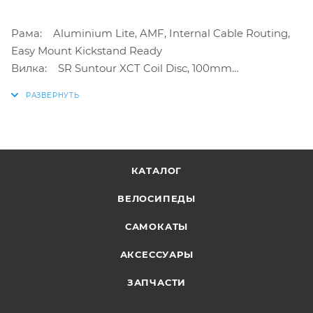
Рама: Aluminium Lite, AMF, Internal Cable Routing,
Easy Mount Kickstand Ready
Вилка: SR Suntour XCT Coil Disc, 100mm
Рулевая колонка: CUBE No.10 Semi-Integrated
Вынос: CUBE Performance Post, 31.8mm
Руль: CUBE Rise Trail Bar, 660mm
Ручки: CUBE Performance Grips
Количество скоростей: 24
КАТАЛОГ
Задний переключатель: Shimano RD-TX800, 8-
Speed
ВЕЛОСИПЕДЫ
Передний переключатель: Shimano FD-TY700-TS6,
Downswing
САМОКАТЫ
Манетки: Shimano SL-M310, Rapidfire-Plus
АКСЕССУАРЫ
Тормозная система: Tektro HD-M285, Hydr. Disc
Brake (160/160)
ЗАПЧАСТИ
Шатуны: Shimano FC-TY501, 42x34x24T, 170mm
Педали: CUBE PP MTB