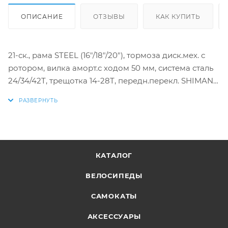
ОПИСАНИЕ
ОТЗЫВЫ
КАК КУПИТЬ
21-ск., рама STEEL (16"/18"/20"), тормоза диск.мех. с
ротором, вилка аморт.с ходом 50 мм, система сталь
24/34/42T, трещотка 14-28T, передн.перекл. SHIMANO
Tourney FD-TY30, задн.перекл. SHIMANO Tourney RD-
TY21, шифтеры SHIMANO Tourney ST-EF41, обода AL
двойные, покрышки CST, педали FEIMIN пластик.
КАТАЛОГ
ВЕЛОСИПЕДЫ
САМОКАТЫ
АКСЕССУАРЫ