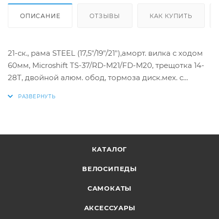
ОПИСАНИЕ
ОТЗЫВЫ
КАК КУПИТЬ
21-ск., рама STEEL (17,5"/19"/21"),аморт. вилка с ходом
60мм, Microshift TS-37/RD-M21/FD-M20, трещотка 14-
28T, двойной алюм. обод, тормоза диск.мех. с
ротором 160мм
КАТАЛОГ
ВЕЛОСИПЕДЫ
САМОКАТЫ
АКСЕССУАРЫ