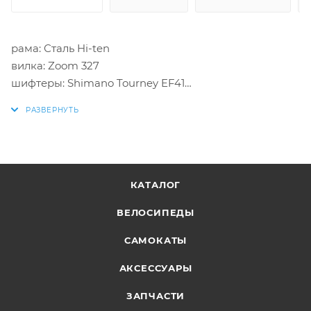
рама: Сталь Hi-ten
вилка: Zoom 327
шифтеры: Shimano Tourney EF41
п.перекл: Shimano Tourney TY10
з.перекл: Shimano Tourney TY21
тормоза: Promax TX-119
втулки: Стальные анодированные
система: HDLWheel, стальная
КАТАЛОГ
обода: Weinmann X-M2
покрышки: FORWARD 24x2,1 (30tpi)
ВЕЛОСИПЕДЫ
САМОКАТЫ
АКСЕССУАРЫ
ЗАПЧАСТИ