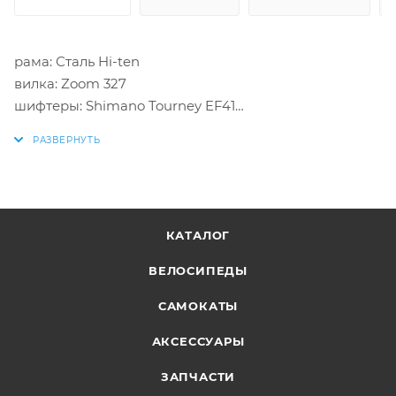
рама: Сталь Hi-ten
вилка: Zoom 327
шифтеры: Shimano Tourney EF41
п.перекл: Shimano Tourney TY300
з.перекл: Shimano Tourney TY21
тормоза: Promax TX-119
втулки: Стальные анодированные
система: HDLWheel, стальная
КАТАЛОГ
обода: Weinmann X-M2
покрышки: Forward 24x2,1 (30tpi)
ВЕЛОСИПЕДЫ
САМОКАТЫ
АКСЕССУАРЫ
ЗАПЧАСТИ