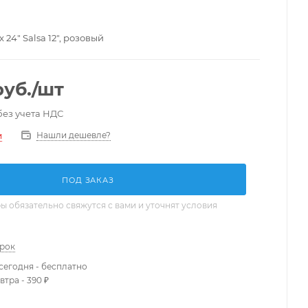
 24" Salsa 12", розовый
уб.
/шт
без учета НДС
Нашли дешевле?
и
ПОД ЗАКАЗ
 обязательно свяжутся с вами и уточнят условия
арок
сегодня - бесплатно
втра - 390 ₽