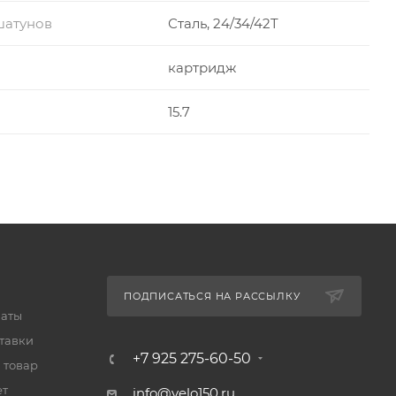
шатунов
Сталь, 24/34/42T
картридж
15.7
ПОДПИСАТЬСЯ НА РАССЫЛКУ
латы
тавки
+7 925 275-60-50
 товар
ет
info@velo150.ru