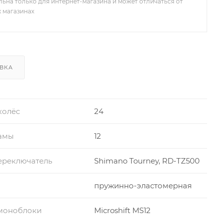
льна только для интернет-магазина и может отличаться от
х магазинах
ВКА
колёс
24
амы
12
ереключатель
Shimano Tourney, RD-TZ500
пружинно-эластомерная
моноблоки
Microshift MS12