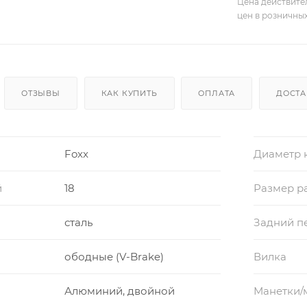
Цена действите
цен в розничны
ОТЗЫВЫ
КАК КУПИТЬ
ОПЛАТА
ДОСТА
Foxx
Диаметр 
й
18
Размер р
сталь
Задний п
ободные (V-Brake)
Вилка
Алюминий, двойной
Манетки/