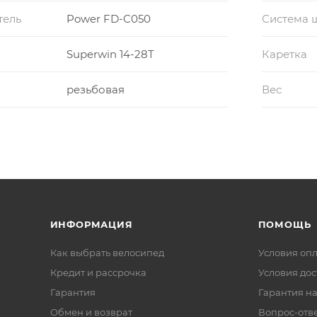
тель
Power FD-C050
Система 
Superwin 14-28T
Каретка
резьбовая
Вес
ИНФОРМАЦИЯ
ПОМОЩЬ
Как выбрать велосипед
Условия оп
Кредит и рассрочка
Условия дос
Гарантия
Гарантия на
Обмен и возврат
Вопрос-отв