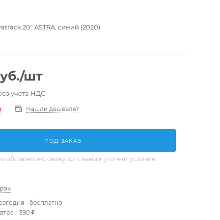
track 20" ASTRA, синий (2020)
уб.
/шт
без учета НДС
Нашли дешевле?
и
ПОД ЗАКАЗ
 обязательно свяжутся с вами и уточнят условия
арок
сегодня - бесплатно
втра - 390 ₽