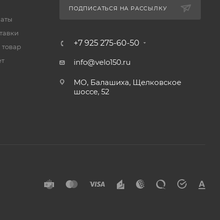
ПОДПИСАТЬСЯ НА РАССЫЛКУ
латы
тавки
+7 925 275-60-50
 товар
ет
info@velo150.ru
МО, Балашиха, Щелковское
шоссе, 52