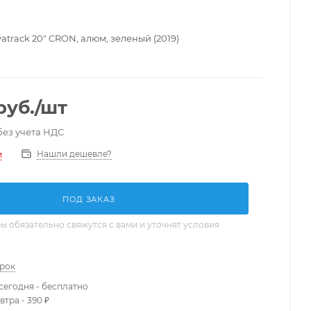
track 20" CRON, алюм, зеленый (2019)
руб.
/шт
без учета НДС
Нашли дешевле?
и
ПОД ЗАКАЗ
 обязательно свяжутся с вами и уточнят условия
арок
сегодня - бесплатно
втра - 390 ₽