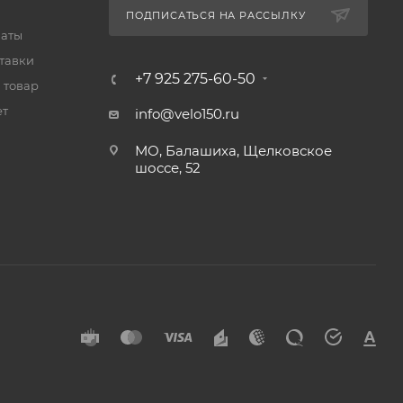
ПОДПИСАТЬСЯ НА РАССЫЛКУ
латы
тавки
+7 925 275-60-50
 товар
ет
info@velo150.ru
МО, Балашиха, Щелковское
шоссе, 52