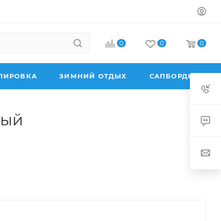
0
0
0
ПИРОВКА
ЗИМНИЙ ОТДЫХ
САПБОРДЫ
вый