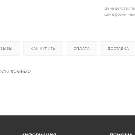
Цена действите
цен в розничны
ТЗЫВЫ
КАК КУПИТЬ
ОПЛАТА
ДОСТАВКА
ости #098620
ИНФОРМАЦИЯ
ПОМОЩЬ