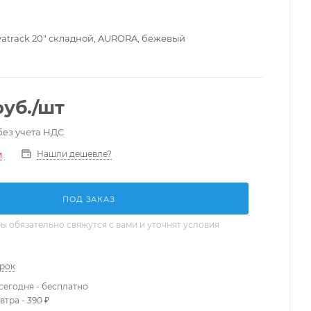
atrack 20" складной, AURORA, бежевый
уб.
/шт
без учета НДС
Нашли дешевле?
и
ПОД ЗАКАЗ
 обязательно свяжутся с вами и уточнят условия
арок
сегодня - бесплатно
втра - 390 ₽