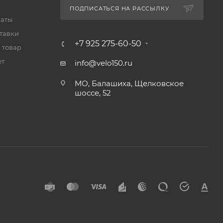
ПОДПИСАТЬСЯ НА РАССЫЛКУ
латы
тавки
+7 925 275-60-50
 товар
ет
info@velo150.ru
МО, Балашиха, Щелковское
шоссе, 52