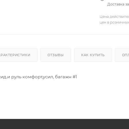
Доставка за
Цена действите
цен в розничны
АРАКТЕРИСТИКИ
ОТЗЫВЫ
КАК КУПИТЬ
ОП
ид.и руль комфорт,усил, багажн #1