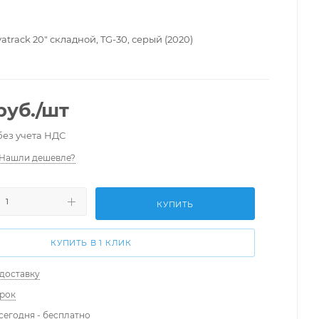
track 20" складной, TG-30, серый (2020)
руб.
/шт
без учета НДС
Нашли дешевле?
КУПИТЬ
КУПИТЬ В 1 КЛИК
 доставку
арок
сегодня - бесплатно