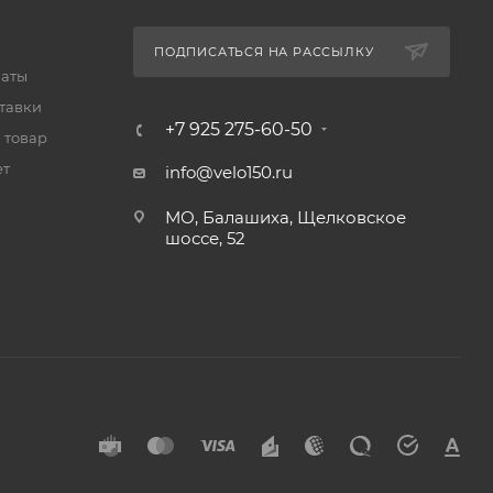
ПОДПИСАТЬСЯ НА РАССЫЛКУ
латы
тавки
+7 925 275-60-50
 товар
ет
info@velo150.ru
МО, Балашиха, Щелковское
шоссе, 52