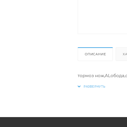
ОПИСАНИЕ
Х
тормоз нож,ALобода,с