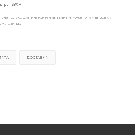
втра - 390 ₽
льна только для интернет-магазина и может отличаться от
х магазинах
ЛАТА
ДОСТАВКА