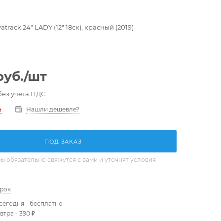
rack 24" LADY (12" 18ск), красный (2019)
уб.
/шт
без учета НДС
Нашли дешевле?
и
ПОД ЗАКАЗ
 обязательно свяжутся с вами и уточнят условия
арок
сегодня - бесплатно
втра - 390 ₽