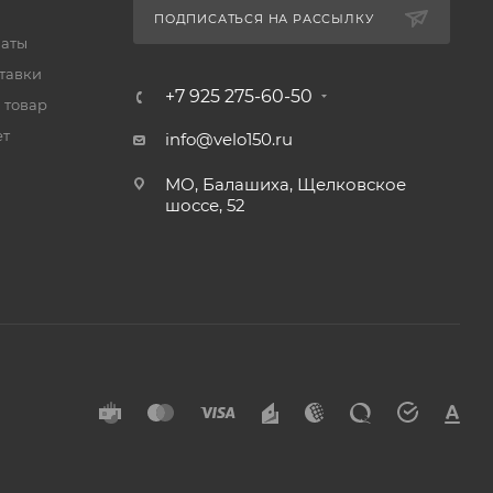
ПОДПИСАТЬСЯ НА РАССЫЛКУ
латы
тавки
+7 925 275-60-50
 товар
ет
info@velo150.ru
МО, Балашиха, Щелковское
шоссе, 52