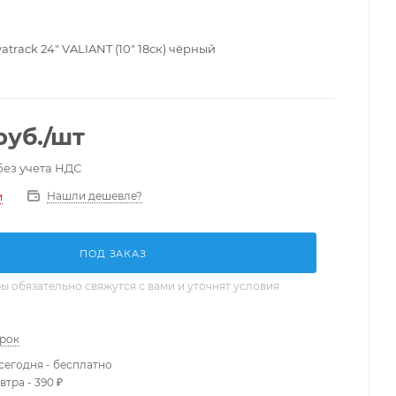
track 24" VALIANT (10" 18ск) чёрный
руб.
/шт
без учета НДС
Нашли дешевле?
и
ПОД ЗАКАЗ
 обязательно свяжутся с вами и уточнят условия
арок
сегодня - бесплатно
втра - 390 ₽