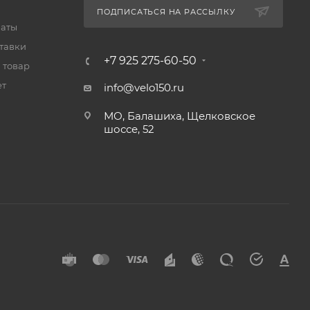
ПОДПИСАТЬСЯ НА РАССЫЛКУ
латы
тавки
+7 925 275-60-50
 товар
ет
info@velo150.ru
МО, Балашиха, Щелковское
шоссе, 52