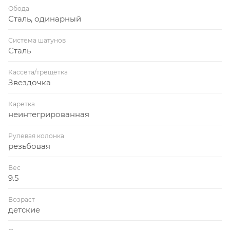
Обода
Сталь, одинарный
Система шатунов
Сталь
Кассета/трещётка
Звездочка
Каретка
неинтегрированная
Рулевая колонка
резьбовая
Вес
9.5
Возраст
детские