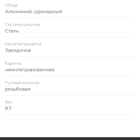
Обода
Алюминий, одинарный
Система шатунов
Сталь
Кассета/трещётка
Звездочка
Каретка
неинтегрированная
Рулевая колонка
резьбовая
Вес
9.7