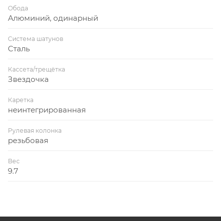
Обода
Алюминий, одинарный
Система шатунов
Сталь
Кассета/трещётка
Звездочка
Каретка
неинтегрированная
Рулевая колонка
резьбовая
Вес
9.7