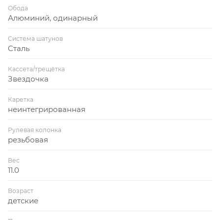
Обода
Алюминий, одинарный
Система шатунов
Сталь
Кассета/трещётка
Звездочка
Каретка
неинтегрированная
Рулевая колонка
резьбовая
Вес
11.0
Возраст
детские