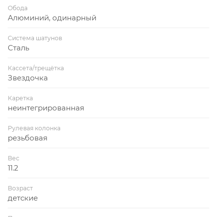
Обода
Алюминий, одинарный
Система шатунов
Сталь
Кассета/трещётка
Звездочка
Каретка
неинтегрированная
Рулевая колонка
резьбовая
Вес
11.2
Возраст
детские