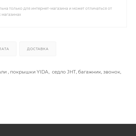
льна только для интернет-магазина и может отличаться от
х магазинах
ЛАТА
ДОСТАВКА
тали , покрышки YIDA, седло JHT, багажник, звонок,