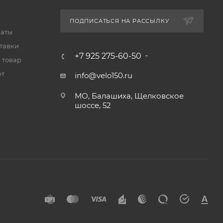
ПОДПИСАТЬСЯ НА РАССЫЛКУ
латы
тавки
+7 925 275-60-50
 товар
ет
info@velo150.ru
МО, Балашиха, Щелковское
шоссе, 52