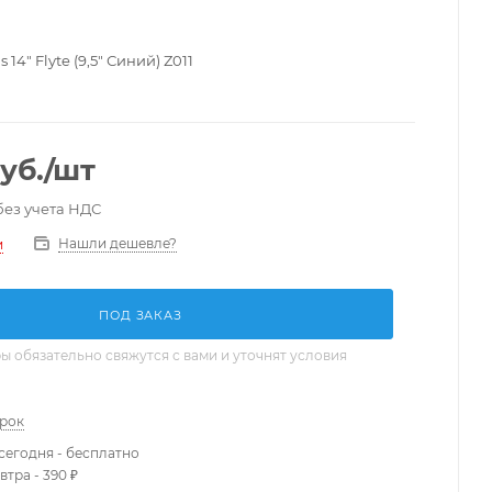
 14" Flyte (9,5" Синий) Z011
уб.
/шт
без учета НДС
Нашли дешевле?
и
ПОД ЗАКАЗ
 обязательно свяжутся с вами и уточнят условия
арок
сегодня - бесплатно
втра - 390 ₽