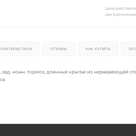
Цена действите
цен в розничны
АРАКТЕРИСТИКИ
ОТЗЫВЫ
КАК КУПИТЬ
ОП
5"), зад. ножн. тормоз, длинные крылья из нержавеющей с
са