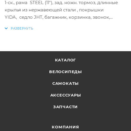
1-ск., рама STEEL (11"), зад. ножн. тормоз, длинные
крылья из нержавеющей стали , покрышки
YIDA, седло JHT, багажник, корзинка, звонок,
дополнительные колеса
КАТАЛОГ
ВЕЛОСИПЕДЫ
САМОКАТЫ
АКСЕССУАРЫ
ЗАПЧАСТИ
КОМПАНИЯ