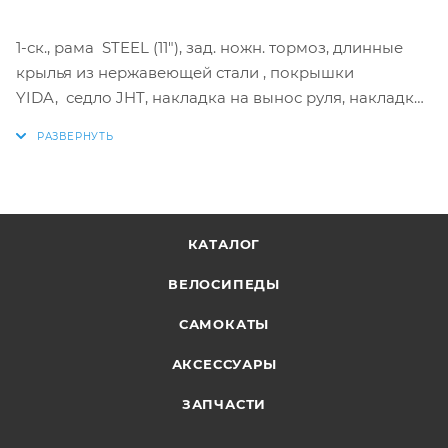
1-ск., рама STEEL (11"), зад. ножн. тормоз, длинные
крылья из нержавеющей стали , покрышки
YIDA, седло JHT, накладка на вынос руля, накладка
на руль, звонок, дополнительные колеса
КАТАЛОГ
ВЕЛОСИПЕДЫ
САМОКАТЫ
АКСЕССУАРЫ
ЗАПЧАСТИ