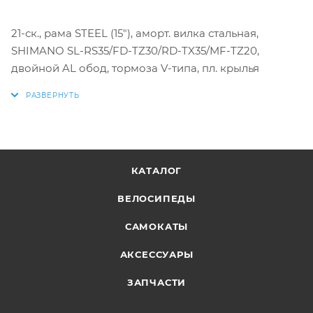
21-ск., рама STEEL (15"), аморт. вилка стальная,
SHIMANO SL-RS35/FD-TZ30/RD-TX35/MF-TZ20,
двойной AL обод, тормоза V-типа, пл. крылья
КАТАЛОГ
ВЕЛОСИПЕДЫ
САМОКАТЫ
АКСЕССУАРЫ
ЗАПЧАСТИ