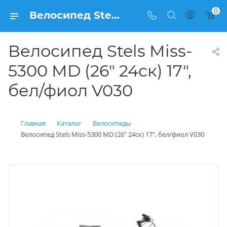
0
Велосипед Stels Miss-5300 MD (26" 24ск) 17", бел/фиол V030 купить: цена 15 900 рублей в Балашихе | Интернет магазин Вело150
Велосипед Stels Miss-
5300 MD (26" 24ск) 17",
бел/фиол V030
Главная
Каталог
Велосипеды
Велосипед Stels Miss-5300 MD (26" 24ск) 17", бел/фиол V030