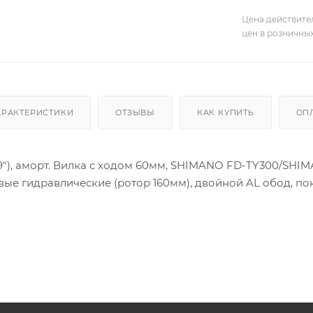
Цена действите
цен в розничны
АРАКТЕРИСТИКИ
ОТЗЫВЫ
КАК КУПИТЬ
ОП
17"/19"), аморт. Вилка с ходом 60мм, SHIMANO FD-TY300
вые гидравлические (ротор 160мм), двойной AL обод, по