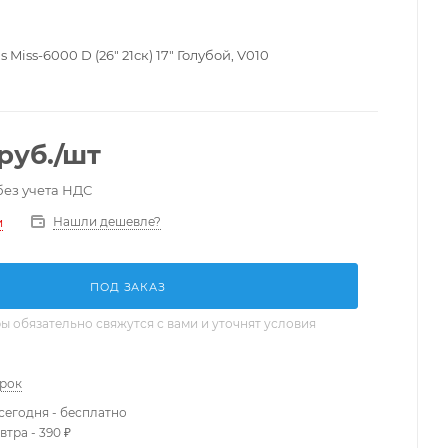
 Miss-6000 D (26" 21ск) 17" Голубой, V010
руб.
/шт
без учета НДС
Нашли дешевле?
и
ПОД ЗАКАЗ
 обязательно свяжутся с вами и уточнят условия
арок
сегодня - бесплатно
втра - 390 ₽