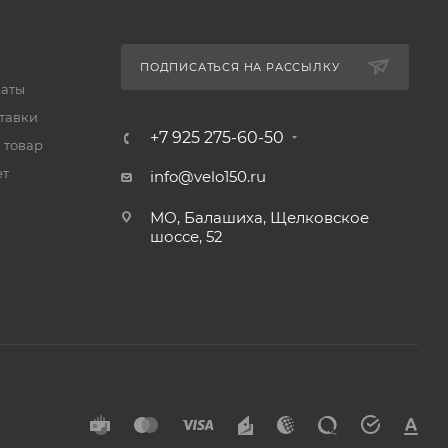
ПОДПИСАТЬСЯ НА РАССЫЛКУ
латы
тавки
+7 925 275-60-50
 товар
ет
info@velo150.ru
МО, Балашиха, Щелковское
шоссе, 52