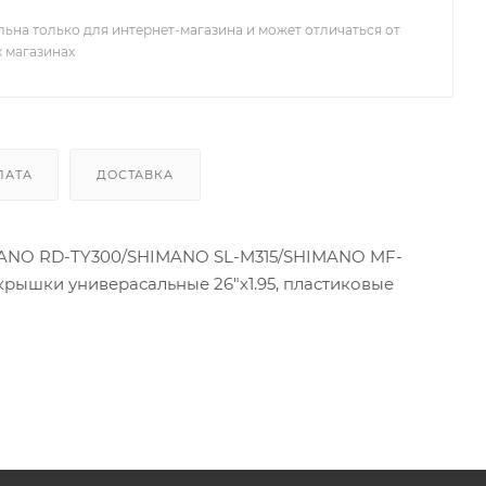
льна только для интернет-магазина и может отличаться от
х магазинах
ЛАТА
ДОСТАВКА
/SHIMANO RD-TY300/SHIMANO SL-M315/SHIMANO MF-
крышки универасальные 26"x1.95, пластиковые