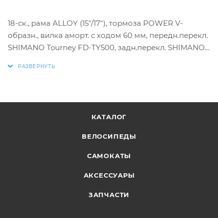
18-ск., рама ALLOY (15"/17"), тормоза POWER V-
образн., вилка аморт. с ходом 60 мм, передн.перекл.
SHIMANO Tourney FD-TY500, задн.перекл. SHIMANO
Tourney RD-TY300, шифтеры грип. SHIMANO SL-RS36,
обода AL двойные, покрышки KENDA 26"*1,95 22 TPI,
педали FEIMIN пластик
КАТАЛОГ
ВЕЛОСИПЕДЫ
САМОКАТЫ
АКСЕССУАРЫ
ЗАПЧАСТИ