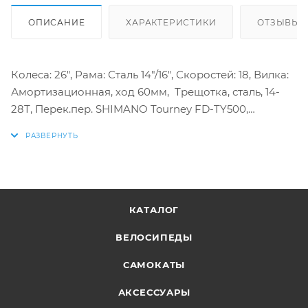
ОПИСАНИЕ
ХАРАКТЕРИСТИКИ
ОТЗЫВЫ
Колеса: 26", Рама: Сталь 14"/16", Скоростей: 18, Вилка:
Амортизационная, ход 60мм, Трещотка, сталь, 14-
28Т, Перек.пер. SHIMANO Tourney FD-TY500,
Перек.зад. MICROSHIFT RD-M21L, Шифтеры:
MICROSHIFT TS-38, Тормоза: Дисковые
гидравлические, ротор 160мм, Обод: Алюминий,
двойной, Покрышки: 26x1.95
КАТАЛОГ
ВЕЛОСИПЕДЫ
САМОКАТЫ
АКСЕССУАРЫ