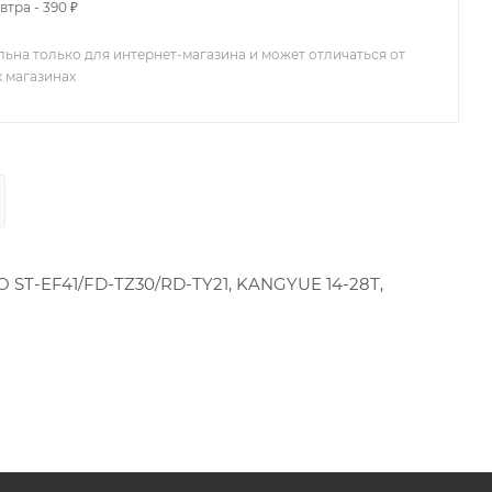
втра - 390 ₽
льна только для интернет-магазина и может отличаться от
х магазинах
ANO ST-EF41/FD-TZ30/RD-TY21, KANGYUE 14-28T,