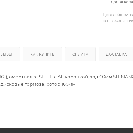
Доставка за
Цена действите
цен в розничны
ТЗЫВЫ
КАК КУПИТЬ
ОПЛАТА
ДОСТАВКА
4"/16"), аморт.вилка STEEL с AL коронкой, ход 60мм,SHIM
.дисковые тормоза, ротор 160мм