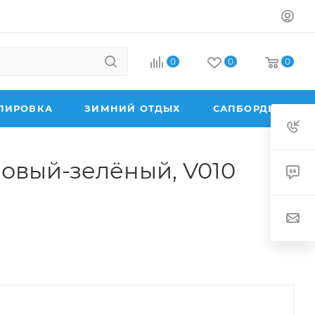
0
0
0
ПИРОВКА
ЗИМНИЙ ОТДЫХ
САПБОРДЫ
оновый-зелёный, V010