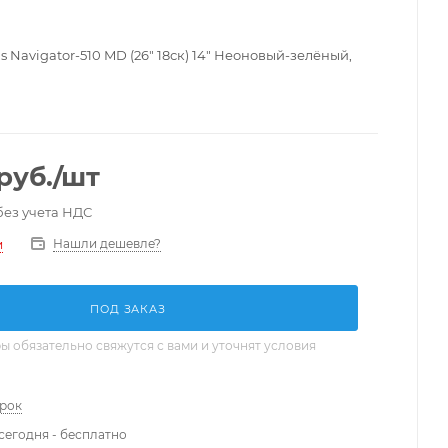
s Navigator-510 MD (26" 18ск) 14" Неоновый-зелёный,
руб.
/шт
без учета НДС
Нашли дешевле?
и
ПОД ЗАКАЗ
 обязательно свяжутся с вами и уточнят условия
арок
сегодня - бесплатно