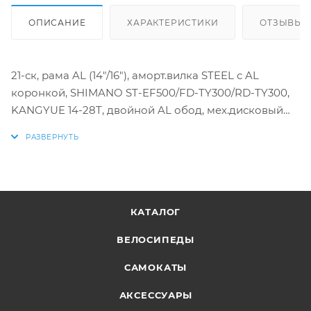
ОПИСАНИЕ
ХАРАКТЕРИСТИКИ
ОТЗЫВЫ
21-ск, рама AL (14"/16"), аморт.вилка STEEL с AL
коронкой, SHIMANO ST-EF500/FD-TY300/RD-TY300,
KANGYUE 14-28T, двойной AL обод, мех.дисковый
тормоз JAK, ротор 160мм, втулки на пром
подшипниках
КАТАЛОГ
ВЕЛОСИПЕДЫ
САМОКАТЫ
АКСЕССУАРЫ