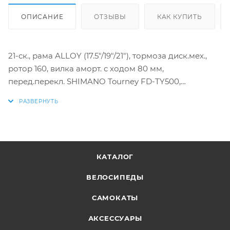
ОПИСАНИЕ
ОТЗЫВЫ
КАК КУПИТЬ
21-ск., рама ALLOY (17.5"/19"/21"), тормоза диск.мех.,
ротор 160, вилка аморт. с ходом 80 мм,
перед.перекл. SHIMANO Tourney FD-TY500,
задн.перекл. SHIMANO Tourney RD-TY300, шифтеры
тригер. SHIMANO, обода AL двойные, покрышки
KENDA 27,5"х2,1 30 TPI, педали FEIMIN пластик
КАТАЛОГ
ВЕЛОСИПЕДЫ
САМОКАТЫ
АКСЕССУАРЫ