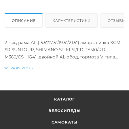
ОПИСАНИЕ
ХАРАКТЕРИСТИКИ
ОТЗЫВЫ
21-ск., рама AL (15.5"/17.5"/19.5"/21.5") аморт. вилка XCM
SR SUNTOUR, SHIMANO ST-EF51/FD-TY510/RD-
M360/CS-HG41, двойной AL обод, тормоза V-типа
TEKTRO, пл. крылья
КАТАЛОГ
ВЕЛОСИПЕДЫ
САМОКАТЫ