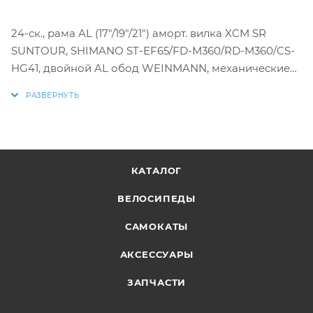
24-ск., рама AL (17"/19"/21") аморт. вилка XCM SR
SUNTOUR, SHIMANO ST-EF65/FD-M360/RD-M360/CS-
HG41, двойной AL обод WEINMANN, механические
дисковые тормоза TEKTRO AQUILA, пл.крылья
КАТАЛОГ
ВЕЛОСИПЕДЫ
САМОКАТЫ
АКСЕССУАРЫ
ЗАПЧАСТИ