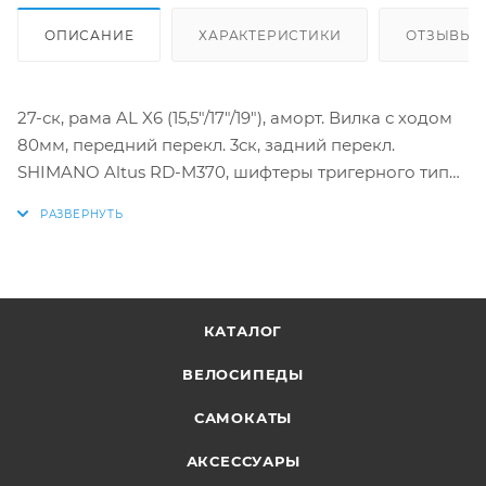
ОПИСАНИЕ
ХАРАКТЕРИСТИКИ
ОТЗЫВЫ
27-ск, рама AL X6 (15,5"/17"/19"), аморт. Вилка с ходом
80мм, передний перекл. 3ск, задний перекл.
SHIMANO Altus RD-M370, шифтеры тригерного типа,
трещотка 13-32T, тормоза V-типа, двойной AL обод,
покрышки универсальные 27.5"х1.95
КАТАЛОГ
ВЕЛОСИПЕДЫ
САМОКАТЫ
АКСЕССУАРЫ