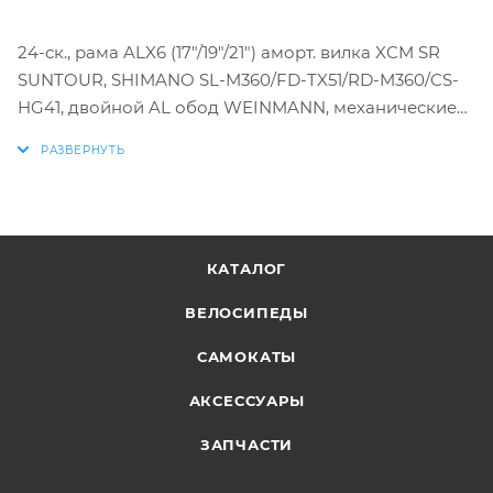
24-ск., рама ALX6 (17"/19"/21") аморт. вилка XCM SR
SUNTOUR, SHIMANO SL-M360/FD-TX51/RD-M360/CS-
HG41, двойной AL обод WEINMANN, механические
дисковые тормоза AQUILLA TEKTRO, пл. крылья
КАТАЛОГ
ВЕЛОСИПЕДЫ
САМОКАТЫ
АКСЕССУАРЫ
ЗАПЧАСТИ