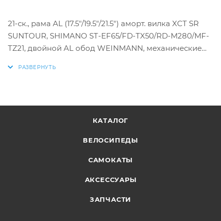
21-ск., рама AL (17.5"/19.5"/21.5") аморт. вилка XCT SR
SUNTOUR, SHIMANO ST-EF65/FD-TX50/RD-M280/MF-
TZ21, двойной AL обод WEINMANN, механические
дисковые тормоза NACS TEKTRO, пл. крылья
КАТАЛОГ
ВЕЛОСИПЕДЫ
САМОКАТЫ
АКСЕССУАРЫ
ЗАПЧАСТИ