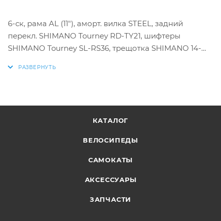
6-ск, рама AL (11"), аморт. вилка STEEL, задний
перекл. SHIMANO Tourney RD-TY21, шифтеры
SHIMANO Tourney SL-RS36, трещотка SHIMANO 14-
28T, ободные тормоза V-brake, обод AL двойной,
покрышки универсальные 20"2.0",крылья STEEL
КАТАЛОГ
ВЕЛОСИПЕДЫ
САМОКАТЫ
АКСЕССУАРЫ
ЗАПЧАСТИ