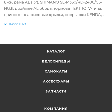
8-ск, рама AL (13"), SHIMANO SL-M360/RD-2400/CS-
HG31, двойные AL обода, тормоза TEKTRO, V-типа,
длинные пластиковые крылья, покрышки KENDA,
седло VELO, звонок
КАТАЛОГ
ВЕЛОСИПЕДЫ
САМОКАТЫ
АКСЕССУАРЫ
ЗАПЧАСТИ
КОМПАНИЯ