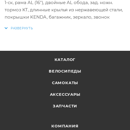
1-ск, рама AL (16"), двойные AL обода, зад. ножн.
тормоз KT, длинные крылья из нержавеющей стали,
покрышки KENDA, багажник, зеркало, звонок
КАТАЛОГ
ВЕЛОСИПЕДЫ
САМОКАТЫ
АКСЕССУАРЫ
ЗАПЧАСТИ
КОМПАНИЯ