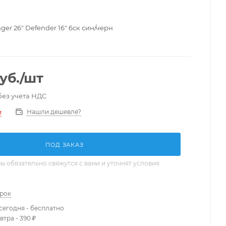
ger 26" Defender 16" 6ск син/черн
уб.
/шт
без учета НДС
Нашли дешевле?
и
ПОД ЗАКАЗ
 обязательно свяжутся с вами и уточнят условия
арок
сегодня - бесплатно
втра - 390 ₽