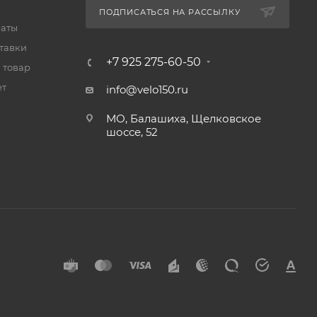
ПОДПИСАТЬСЯ НА РАССЫЛКУ
латы
тавки
+7 925 275-60-50
 товар
ет
info@velo150.ru
МО, Балашиха, Щелковское
шоссе, 52