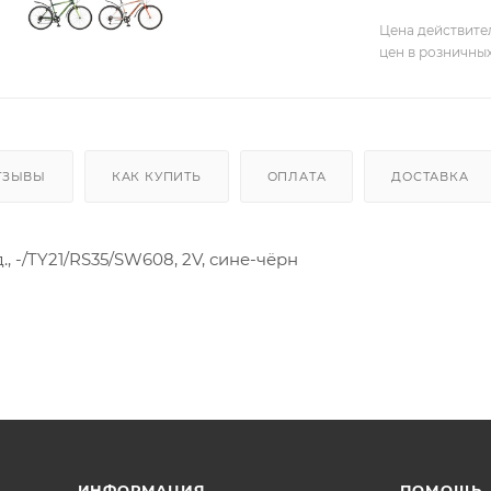
Цена действите
цен в розничны
ТЗЫВЫ
КАК КУПИТЬ
ОПЛАТА
ДОСТАВКА
6д., -/TY21/RS35/SW608, 2V, сине-чёрн
ИНФОРМАЦИЯ
ПОМОЩЬ