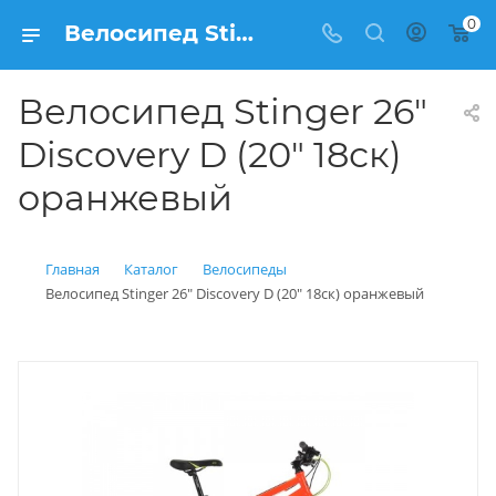
0
Велосипед Stinger 26" Discovery D (20" 18ск) оранжевый купить: цена 17 650 рублей в Балашихе | Интернет магазин Вело150
Велосипед Stinger 26"
Discovery D (20" 18ск)
оранжевый
Главная
Каталог
Велосипеды
Велосипед Stinger 26" Discovery D (20" 18ск) оранжевый